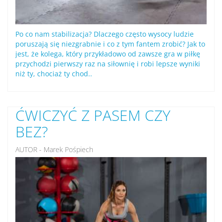
Po co nam stabilizacja? Dlaczego często wysocy ludzie
poruszają się niezgrabnie i co z tym fantem zrobić? Jak to
jest, że kolega, który przykładowo od zawsze gra w piłkę
przychodzi pierwszy raz na siłownię i robi lepsze wyniki
niż ty, chociaż ty chod..
ĆWICZYĆ Z PASEM CZY
BEZ?
AUTOR - Marek Pośpiech