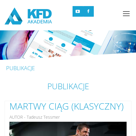
YouTube Akademii KFD
Facebook Akademii KFD
Me
PUBLIKACJE
PUBLIKACJE
MARTWY CIĄG (KLASYCZNY)
AUTOR - Tadeusz Tessmer