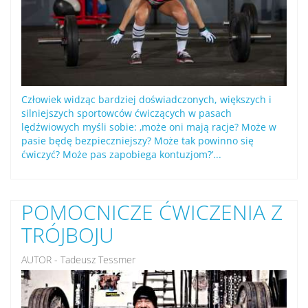
Człowiek widząc bardziej doświadczonych, większych i
silniejszych sportowców ćwiczących w pasach
lędźwiowych myśli sobie: ‚może oni mają racje? Może w
pasie będę bezpieczniejszy? Może tak powinno się
ćwiczyć? Może pas zapobiega kontuzjom?’...
POMOCNICZE ĆWICZENIA Z
TRÓJBOJU
AUTOR - Tadeusz Tessmer