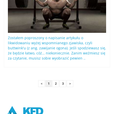
Zostałem poproszony o napisanie artykułu o
likwidowaniu wyżej wspomnianego zjawiska, czyli
buttwink'u (z ang. zawijanie ogona). Jeśli spodziewasz się,
że będzie łatwo, cóż… niekoniecznie. Zanim weźmiesz się
za czytanie, musisz sobie wyobrazić pewien ..
Poprzednia strona
Następna strona
1
2
3