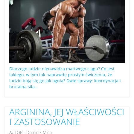
Dlaczego ludzie nienawidzą martwego ciągu? Co jest
takiego, w tym tak naprawdę prostym ćwiczeniu, że
ludzie boją się go jak ognia? Dwie sprawy: koordynacja i
brutalna siła...
ARGININA, JEJ WŁAŚCIWOŚCI
I ZASTOSOWANIE
AUTOR - Dominik Mich