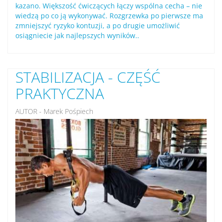
kazano. Większość ćwiczących łączy wspólna cecha – nie
wiedzą po co ją wykonywać. Rozgrzewka po pierwsze ma
zmniejszyć ryzyko kontuzji, a po drugie umożliwić
osiągniecie jak najlepszych wyników..
STABILIZACJA - CZĘŚĆ
PRAKTYCZNA
AUTOR - Marek Pośpiech