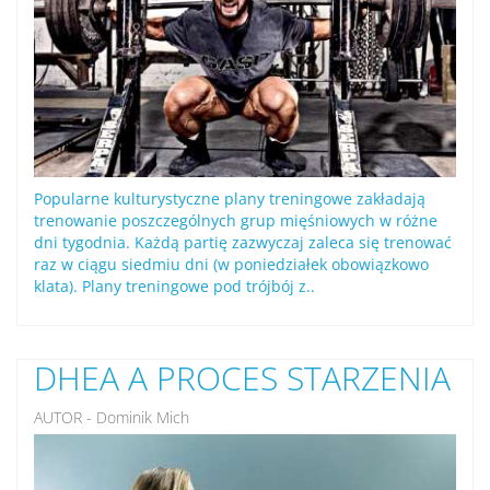
Popularne kulturystyczne plany treningowe zakładają
trenowanie poszczególnych grup mięśniowych w różne
dni tygodnia. Każdą partię zazwyczaj zaleca się trenować
raz w ciągu siedmiu dni (w poniedziałek obowiązkowo
klata). Plany treningowe pod trójbój z..
DHEA A PROCES STARZENIA
AUTOR - Dominik Mich