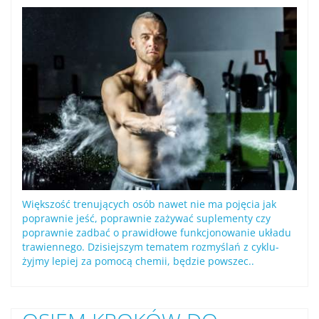
Większość trenujących osób nawet nie ma pojęcia jak
poprawnie jeść, poprawnie zażywać suplementy czy
poprawnie zadbać o prawidłowe funkcjonowanie układu
trawiennego. Dzisiejszym tematem rozmyślań z cyklu-
żyjmy lepiej za pomocą chemii, będzie powszec..